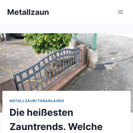
Przeskocz
Metallzaun
do
treści
METALLZAUN
|
TORANLAGEN
Die heißesten
Zauntrends. Welche