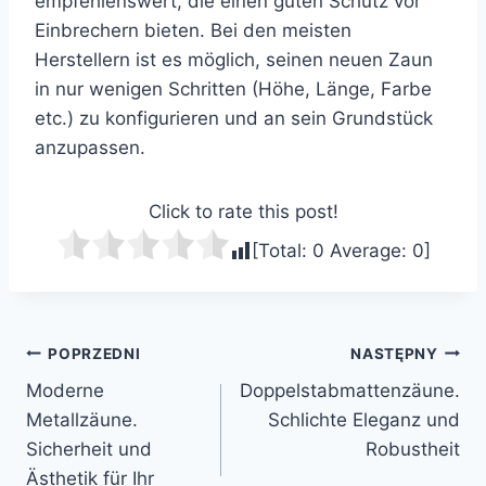
empfehlenswert, die einen guten Schutz vor
Einbrechern bieten. Bei den meisten
Herstellern ist es möglich, seinen neuen Zaun
in nur wenigen Schritten (Höhe, Länge, Farbe
etc.) zu konfigurieren und an sein Grundstück
anzupassen.
Click to rate this post!
[Total:
0
Average:
0
]
Nawigacja
POPRZEDNI
NASTĘPNY
Moderne
Doppelstabmattenzäune.
wpisu
Metallzäune.
Schlichte Eleganz und
Sicherheit und
Robustheit
Ästhetik für Ihr